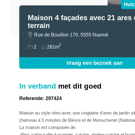
Huiz
Maison 4 façades avec 21 ares 
terrain
Rue de Bouillon 170, 5555 Naomé
2
2
281m
Vraag een bezoek aan
In verband
met dit goed
Referentie: 297424
Maison au style rétro avec une vingtaine d'ares de jardin si
(hameau à 5 minutes de Bièvre et de Menuchenet (Nationa
La maison est composée de:
-Rez: salon-salle-à-manger, cuisine, arrière-cuisine et bua