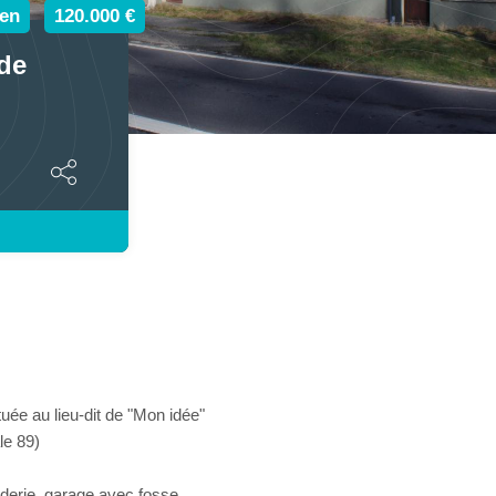
en
120.000 €
de
tuée au lieu-dit de "Mon idée"
le 89)
nderie, garage avec fosse,