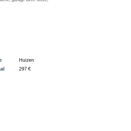
e
Huizen
al
297 €