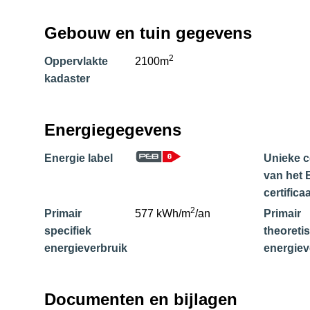
Gebouw en tuin gegevens
2
Oppervlakte
2100m
kadaster
Energiegegevens
Energie label
Unieke 
van het 
certifica
2
Primair
577 kWh/m
/an
Primair
specifiek
theoreti
energieverbruik
energiev
Documenten en bijlagen