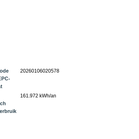
code
20260106020578
EPC-
at
161.972 kWh/an
sch
erbruik