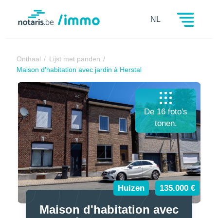
Notaris.be
NL
Onthaal
Lijst met panden
Maison d'habitation avec jardin à Herstal
De 16 foto's
tonen.
Huizen
135.000 €
Maison d'habitation avec