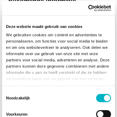
Bijkomende informatie
Terras
Staat
Te renoveren
Deze website maakt gebruik van cookies
Type verwarming
Gas
We gebruiken cookies om content en advertenties te
personaliseren, om functies voor social media te bieden
Gebouw en tuin gegevens
en om ons websiteverkeer te analyseren. Ook delen we
informatie over uw gebruik van onze site met onze
Tuin
partners voor social media, adverteren en analyse. Deze
partners kunnen deze gegevens combineren met andere
2
Oppervlakte
200m
informatie die u aan ze heeft verstrekt of die ze hebben
kadaster
verzameld op basis van uw gebruik van hun services.
Toestemmingsselectie
Energiegegevens
Noodzakelijk
Energie label
Conformiteitsattest
Ja, niet gelijkvorming
Voorkeuren