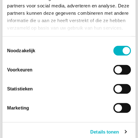
Type verwarming
Gas
partners voor social media, adverteren en analyse. Deze
partners kunnen deze gegevens combineren met andere
informatie die u aan ze heeft verstrekt of die ze hebben
Energiegegevens
verzameld op basis van uw gebruik van hun services.
Centrale verwarming
Toestemmingsselectie
Energie label
Noodzakelijk
Unieke code van het
20260107003319
EPC-certificaat
Voorkeuren
2
Primair specifiek
247 kWh/m
/an
energieverbruik
Statistieken
Primair theoretisch
37.426 kWh/an
energieverbruik
Marketing
Stedelijke informatie
Details tonen
Stedenbouwkundige vergunning