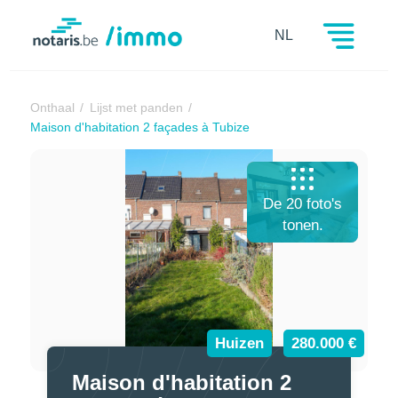
Notaris.be
NL
Onthaal
Lijst met panden
Maison d'habitation 2 façades à Tubize
De 20 foto's
tonen.
Huizen
280.000 €
Maison d'habitation 2