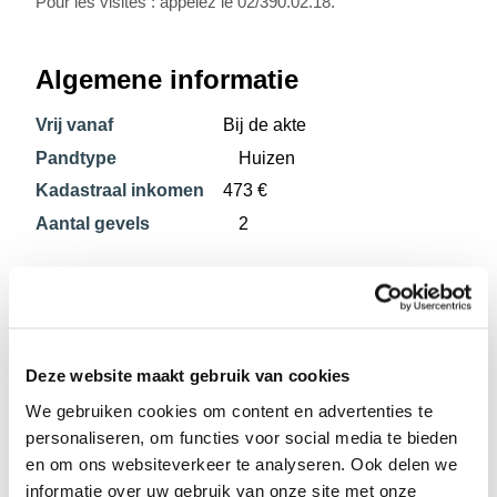
Pour les visites : appelez le 02/390.02.18.
Algemene informatie
Vrij vanaf
Bij de akte
Pandtype
Huizen
Kadastraal inkomen
473 €
Aantal gevels
2
Samenstelling
3 slaapkamers
Deze website maakt gebruik van cookies
We gebruiken cookies om content en advertenties te
Bijkomende informatie
personaliseren, om functies voor social media te bieden
en om ons websiteverkeer te analyseren. Ook delen we
Staat
Goed
informatie over uw gebruik van onze site met onze