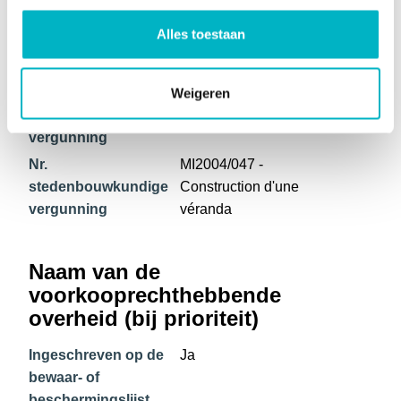
Meest recente
Woongebied
Alles toestaan
stedenbouwkundige
bestemming
Weigeren
Datum
07/05/2004
stedenbouwkundige
vergunning
Nr.
MI2004/047 -
stedenbouwkundige
Construction d'une
vergunning
véranda
Naam van de
voorkooprechthebbende
overheid (bij prioriteit)
Ingeschreven op de
Ja
bewaar- of
beschermingslijst