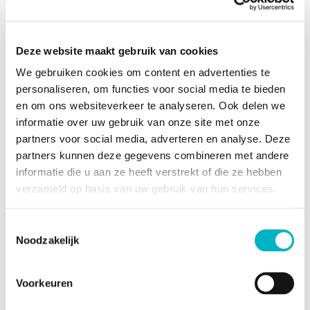
Deze website maakt gebruik van cookies
Algemene informatie
We gebruiken cookies om content en advertenties te
Vrij vanaf
Bij de akte
personaliseren, om functies voor social media te bieden
Pandtype
Gronden
en om ons websiteverkeer te analyseren. Ook delen we
informatie over uw gebruik van onze site met onze
Kadastraal inkomen
2 €
partners voor social media, adverteren en analyse. Deze
partners kunnen deze gegevens combineren met andere
Gebouw en tuin gegevens
informatie die u aan ze heeft verstrekt of die ze hebben
verzameld op basis van uw gebruik van hun services.
2
Oppervlakte
550m
kadaster
Toestemmingsselectie
Noodzakelijk
Naam van de
voorkooprechthebbende
Voorkeuren
overheid (bij prioriteit)