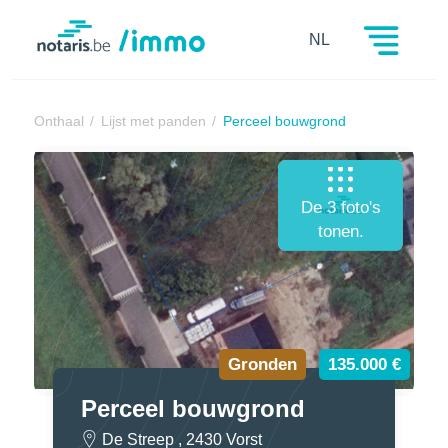
Notaris.be
NL
Onthaal
Lijst met panden
Perceel bouwgrond
De 3 foto's
tonen.
Gronden
135.000 €
Perceel bouwgrond
De Streep , 2430 Vorst