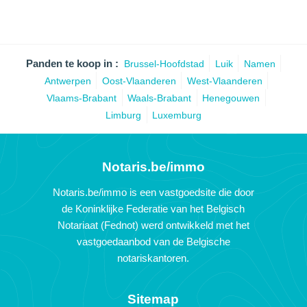
Panden te koop in :
Brussel-Hoofdstad
Luik
Namen
Antwerpen
Oost-Vlaanderen
West-Vlaanderen
Vlaams-Brabant
Waals-Brabant
Henegouwen
Limburg
Luxemburg
Notaris.be/immo
Notaris.be/immo is een vastgoedsite die door
de Koninklijke Federatie van het Belgisch
Notariaat (Fednot) werd ontwikkeld met het
vastgoedaanbod van de Belgische
notariskantoren.
Sitemap