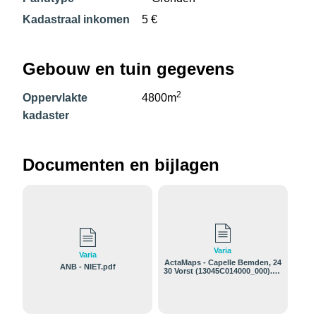
Kadastraal inkomen
5 €
Gebouw en tuin gegevens
2
Oppervlakte
4800m
kadaster
Documenten en bijlagen
Varia
Varia
ActaMaps - Capelle Bemden, 24
ANB - NIET.pdf
30 Vorst (13045C014000_000).pd
f