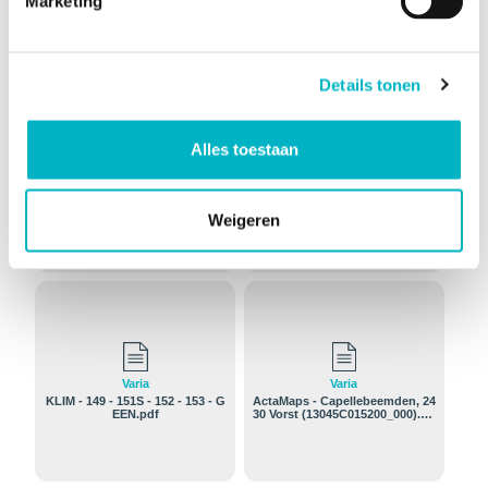
Marketing
Details tonen
Alles toestaan
Varia
Varia
ActaMaps Overstromingsrappor
ActaMaps Erfgoed (13045C0137
t (13045C014900_000).pdf
00R000).pdf
Weigeren
Varia
Varia
KLIM - 149 - 151S - 152 - 153 - G
ActaMaps - Capellebeemden, 24
EEN.pdf
30 Vorst (13045C015200_000).pd
f