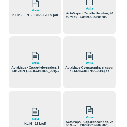
Varia
Varia
ActaMaps - Capelle Bemden, 24
KLIM - 137C - 137R - GEEN.pdf
30 Vorst (13045C015400_000).pd
f
Varia
Varia
ActaMaps - Cappellebeemden, 2
ActaMaps Overstromingsrappor
430 Vorst (13045C014900_000).p
t (13045C013700C000).pdf
df
Varia
Varia
ActaMaps - Capellebeemden, 24
KLIM - 154.pdf
30 Vorst (13045C015300_000).pd