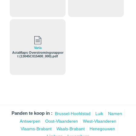
f
Varia
ActaMaps Overstromingsrappor
t (13045C015400_000).pdf
Panden te koop in :
Brussel-Hoofdstad
Luik
Namen
Antwerpen
Oost-Vlaanderen
West-Vlaanderen
Vlaams-Brabant
Waals-Brabant
Henegouwen