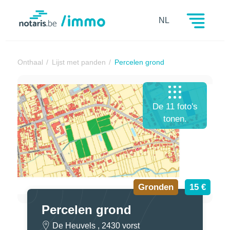
Notaris.be
NL
Onthaal
Lijst met panden
Percelen grond
De 11 foto's
tonen.
Gronden
15 €
Percelen grond
De Heuvels , 2430 vorst