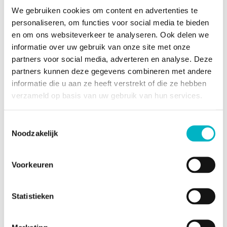
We gebruiken cookies om content en advertenties te
Varia
Varia
personaliseren, om functies voor social media te bieden
ActaMaps - Capellebeemden, 24
ActaMaps Overstromingsrappor
30 Vorst (13045C015100S000).pd
t (13045C015200_000).pdf
en om ons websiteverkeer te analyseren. Ook delen we
f
informatie over uw gebruik van onze site met onze
partners voor social media, adverteren en analyse. Deze
partners kunnen deze gegevens combineren met andere
informatie die u aan ze heeft verstrekt of die ze hebben
verzameld op basis van uw gebruik van hun services.
Varia
Varia
Toestemmingsselectie
ActaMaps Overstromingsrappor
ActaMaps Overstromingsrappor
t (13045C015300_000).pdf
t (13045C013700R000).pdf
Noodzakelijk
Voorkeuren
Statistieken
Varia
Varia
ActaMaps Erfgoed (13045C0137
Kadastraal plan.pdf
00C000).pdf