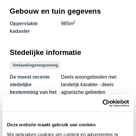
Gebouw en tuin gegevens
2
Oppervlakte
985m
kadaster
Stedelijke informatie
Verkavelingsvergunning
De meest recente
Deels woongebieden met
stedelijke
landelijk karakter - deels
bestemming van het
agrarische gebieden
pand met de
benamingen
gebruikt in het
register met plannen
Deze website maakt gebruik van cookies
overstromingsgebied
Niet gelegen in een
We gebruiken cookies om content en advertenties te