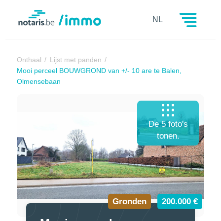
Notaris.be
NL
Onthaal
Lijst met panden
Mooi perceel BOUWGROND van +/- 10 are te Balen,
Olmensebaan
De 5 foto's
tonen.
Gronden
200.000 €