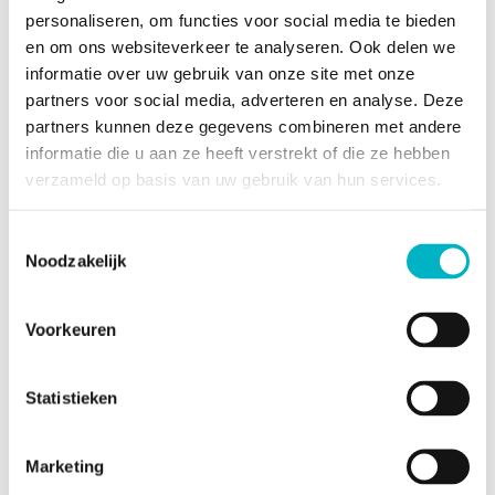
overstromingsgevoelig
personaliseren, om functies voor social media te bieden
gebied
en om ons websiteverkeer te analyseren. Ook delen we
informatie over uw gebruik van onze site met onze
partners voor social media, adverteren en analyse. Deze
Naam van de
partners kunnen deze gegevens combineren met andere
voorkooprechthebbende
informatie die u aan ze heeft verstrekt of die ze hebben
overheid (bij prioriteit)
verzameld op basis van uw gebruik van hun services.
Het onroerend goed
Neen
Toestemmingsselectie
is beschermd of
Noodzakelijk
opgenomen in een
vastgestelde
inventaris
Voorkeuren
Statistieken
Documenten en bijlagen
Marketing