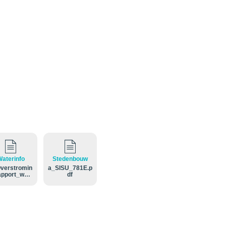
aterinfo
Stedenbouw
verstromin
a_SISU_781E.p
apport_wate
df
ets_en_risic
nes_In_de_
iken__Heus
de.pdf