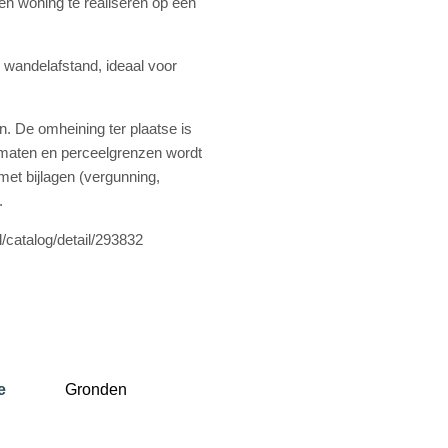
en woning te realiseren op een
 wandelafstand, ideaal voor
n. De omheining ter plaatse is
ematen en perceelgrenzen wordt
et bijlagen (vergunning,
.
/catalog/detail/293832
e
Gronden