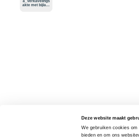
a_Verkavelings
akte met bijlage
n.pdf
Deze website maakt gebru
We gebruiken cookies om c
bieden en om ons websitev