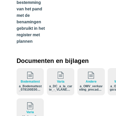
bestemming
van het pand
met de
benamingen
gebruikt in het
register met
plannen
Documenten en bijlagen
Bodemattest
Varia
Andere
W
a_Bodemattest
a_DC_a_la_car
a_OMV_verkav
a_O
_078100E000.p
te_-_VLANED_-
eling_precadpla
gsr
df
_DC_10-03-202
n_met_aanduidi
rto
6.pdf
ng_perceel.pdf
ozo
Zol
Varia