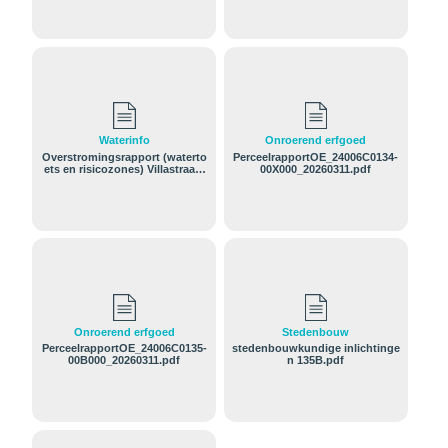
Waterinfo
Onroerend erfgoed
Overstromingsrapport (waterto
PerceelrapportOE_24006C0134-
ets en risicozones) Villastraat ,
00X000_20260311.pdf
Tremelo C0135BP0000.pdf
Onroerend erfgoed
Stedenbouw
PerceelrapportOE_24006C0135-
stedenbouwkundige inlichtinge
00B000_20260311.pdf
n 135B.pdf