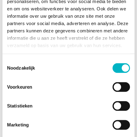
personaliseren, om functies voor social media te bieden
bestemming van het
en om ons websiteverkeer te analyseren. Ook delen we
pand met de
informatie over uw gebruik van onze site met onze
benamingen
partners voor social media, adverteren en analyse. Deze
gebruikt in het
partners kunnen deze gegevens combineren met andere
register met plannen
informatie die u aan ze heeft verstrekt of die ze hebben
verzameld op basis van uw gebruik van hun services.
overstromingsgebied
Niet gelegen in een
overstromingsgevoelig
gebied
Toestemmingsselectie
Noodzakelijk
Naam van de
Voorkeuren
voorkooprechthebbende
overheid (bij prioriteit)
Statistieken
Het onroerend goed
Neen
is beschermd of
Marketing
opgenomen in een
vastgestelde