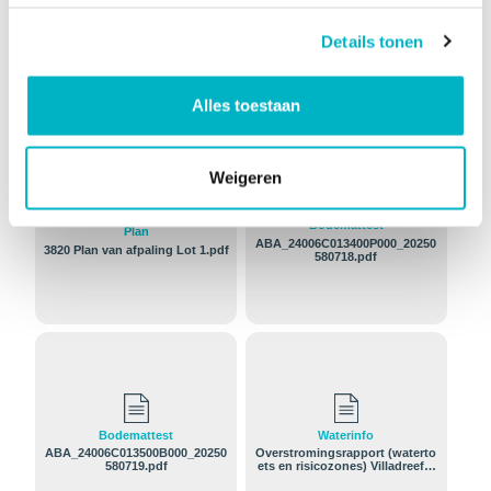
inventaris
Details tonen
Documenten en bijlagen
Alles toestaan
Weigeren
Bodemattest
Plan
ABA_24006C013400P000_20250
3820 Plan van afpaling Lot 1.pdf
580718.pdf
Bodemattest
Waterinfo
ABA_24006C013500B000_20250
Overstromingsrapport (waterto
580719.pdf
ets en risicozones) Villadreef 1
0, Tremelo C0134XP0000.pdf