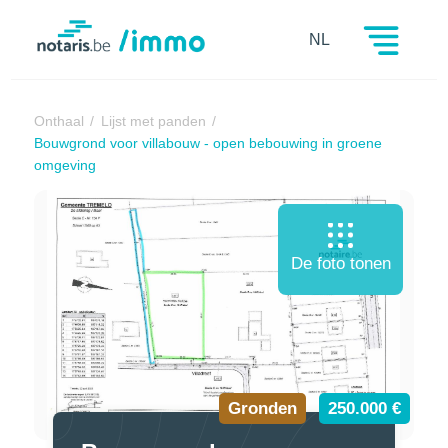
Notaris.be
NL
Onthaal
Lijst met panden
Bouwgrond voor villabouw - open bebouwing in groene
omgeving
De foto tonen
Gronden
250.000 €