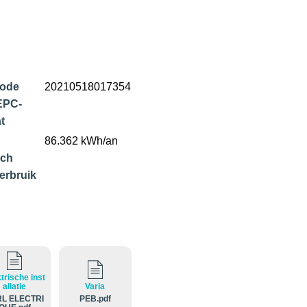
code
20210518017354
EPC-
at
86.362 kWh/an
sch
erbruik
trische inst
allatie
Varia
L ELECTRI
PEB.pdf