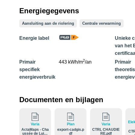
Energiegegevens
Aansluiting aan de riolering
Centrale verwarming
Energie label
Unieke 
van het 
certifica
2
Primair
443 kWh/m
/an
Primair
specifiek
theoreti
energieverbruik
energiev
Documenten en bijlagen
Elek
Varia
Plan
Varia
ActaMaps - Cha
export-cadgis.p
CTRL CHAUDIE
CTR
ussée de Luing
df
RE.pdf