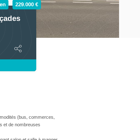
en
229.000 €
açades
ommodités (bus, commerces,
es et de nombreuses
ant salon et salle à manger,