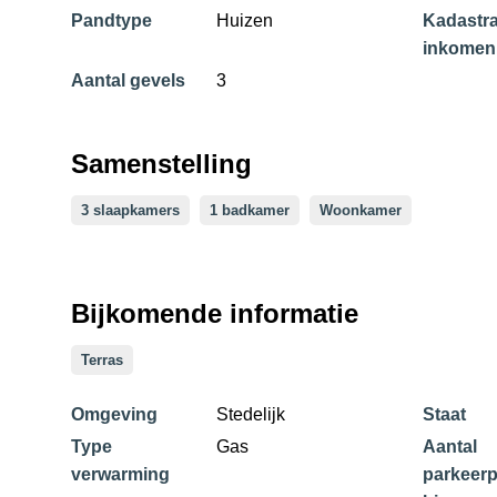
Pandtype
Huizen
Kadastra
inkomen
Aantal gevels
3
Samenstelling
3 slaapkamers
1 badkamer
Woonkamer
Bijkomende informatie
Terras
Omgeving
Stedelijk
Staat
Type
Gas
Aantal
verwarming
parkeerp