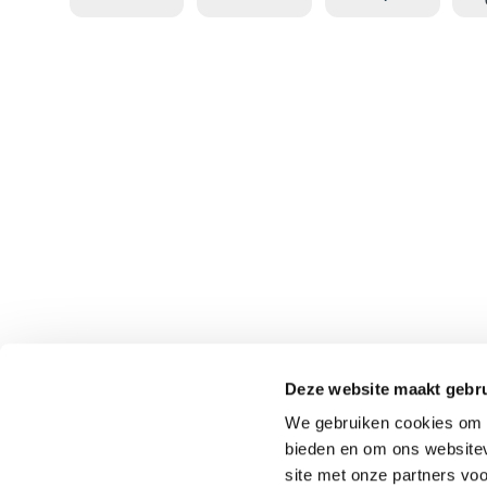
ne 328 7712 Mo
uscron (Hersea
ux) (54004L148
800_000).pdf
Deze website maakt gebru
We gebruiken cookies om c
bieden en om ons websitev
site met onze partners vo