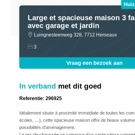
Huiz
Large et spacieuse maison 3 f
avec garage et jardin
Luingnesteenweg 328, 7712 Herseaux
3
Vraag een bezoek aan
In verband
met dit goed
Referentie: 296925
Idéalement située à proximité immédiate de toutes les c
écoles, …), cette spacieuse maison offre de beaux volum
possibilités d’aménagement.
Le rez-de-chaussée se compose d’un vaste séjour compren