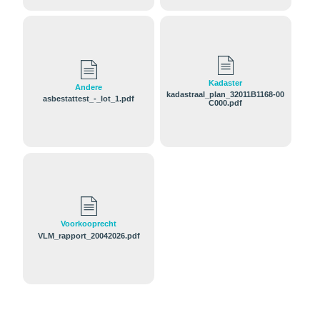
Kadaster
Andere
kadastraal_plan_32011B1168-00
asbestattest_-_lot_1.pdf
C000.pdf
Voorkooprecht
VLM_rapport_20042026.pdf