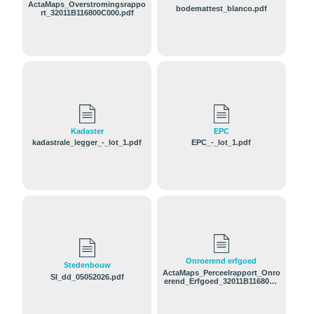
ActaMaps_Overstromingsrappo
bodemattest_blanco.pdf
rt_32011B116800C000.pdf
Kadaster
EPC
kadastrale_legger_-_lot_1.pdf
EPC_-_lot_1.pdf
Onroerend erfgoed
Stedenbouw
ActaMaps_Perceelrapport_Onro
SI_dd_05052026.pdf
erend_Erfgoed_32011B116800C
000.pdf