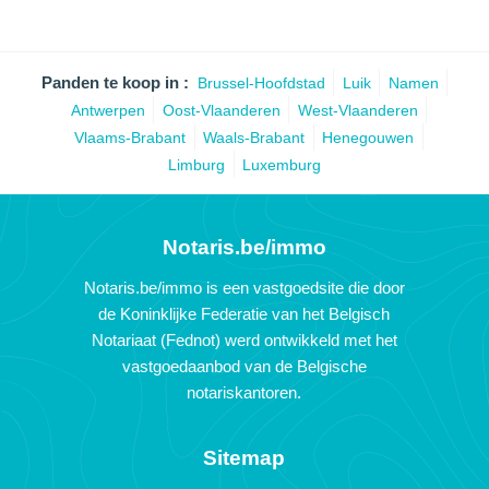
Panden te koop in :
Brussel-Hoofdstad
Luik
Namen
Antwerpen
Oost-Vlaanderen
West-Vlaanderen
Vlaams-Brabant
Waals-Brabant
Henegouwen
Limburg
Luxemburg
Notaris.be/immo
Notaris.be/immo is een vastgoedsite die door
de Koninklijke Federatie van het Belgisch
Notariaat (Fednot) werd ontwikkeld met het
vastgoedaanbod van de Belgische
notariskantoren.
Sitemap