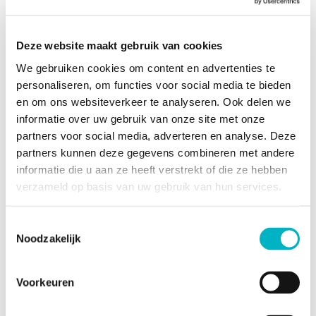
Washok
Woonkamer
Deze website maakt gebruik van cookies
We gebruiken cookies om content en advertenties te
personaliseren, om functies voor social media te bieden
Bijkomende informatie
en om ons websiteverkeer te analyseren. Ook delen we
informatie over uw gebruik van onze site met onze
Terras
partners voor social media, adverteren en analyse. Deze
Omgeving
Residentieel
partners kunnen deze gegevens combineren met andere
informatie die u aan ze heeft verstrekt of die ze hebben
Staat
Goed
verzameld op basis van uw gebruik van hun services.
Type verwarming
Mazout
Aantal
1
Toestemmingsselectie
parkeerplaatsen
Noodzakelijk
binnen
Voorkeuren
Gebouw en tuin gegevens