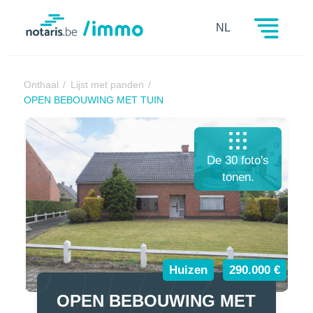
Notaris.be
NL
Onthaal
Lijst met panden
OPEN BEBOUWING MET TUIN
De 30 foto's
tonen.
Huizen
290.000 €
OPEN BEBOUWING MET