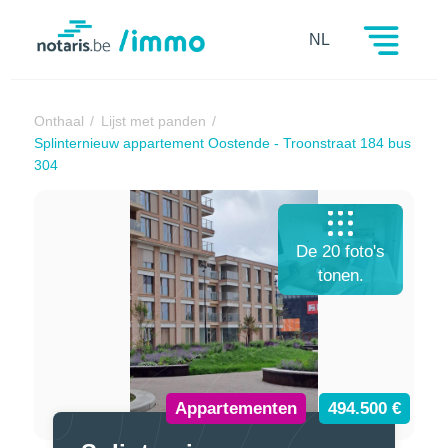
Notaris.be
NL
Onthaal
Lijst met panden
Splinternieuw appartement Oostende - Troonstraat 184 bus
304
De 20 foto's
tonen.
Appartementen
494.500 €