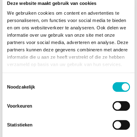
Deze website maakt gebruik van cookies
We gebruiken cookies om content en advertenties te
Stedelijke informatie
personaliseren, om functies voor social media te bieden
en om ons websiteverkeer te analyseren. Ook delen we
Stedenbouwkundige vergunning
informatie over uw gebruik van onze site met onze
partners voor social media, adverteren en analyse. Deze
Meest recente
Woongebied
partners kunnen deze gegevens combineren met andere
stedenbouwkundige
informatie die u aan ze heeft verstrekt of die ze hebben
bestemming
verzameld op basis van uw gebruik van hun services.
Datum
23/02/2023
stedenbouwkundige
Toestemmingsselectie
vergunning
Noodzakelijk
Nr.
23/008 LDE
stedenbouwkundige
Voorkeuren
vergunning
Statistieken
Naam van de
voorkooprechthebbende