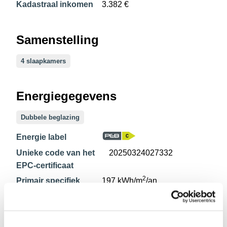
Kadastraal inkomen
3.382 €
Samenstelling
4 slaapkamers
Energiegegevens
Dubbele beglazing
Energie label
Unieke code van het
20250324027332
EPC-certificaat
2
Primair specifiek
197 kWh/m
/an
energieverbruik
Primair theoretisch
56.576 kWh/an
energieverbruik