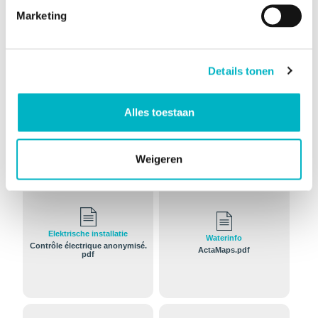
overheid (bij prioriteit)
Marketing
Ingeschreven op de
Neen
bewaar- of
Details tonen
beschermingslijst
erfgoed
Alles toestaan
Documenten en bijlagen
Weigeren
Elektrische installatie
Waterinfo
Contrôle électrique anonymisé.
ActaMaps.pdf
pdf