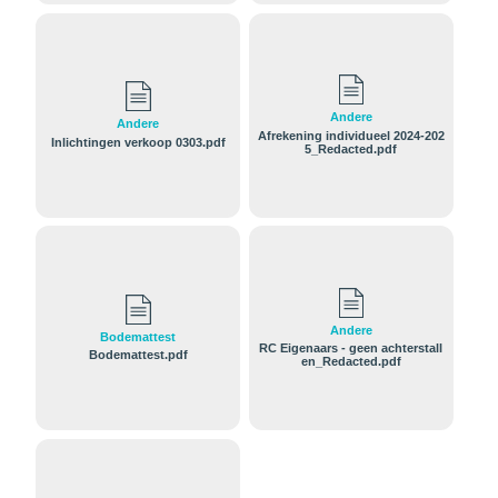
Andere
Andere
Afrekening individueel 2024-202
Inlichtingen verkoop 0303.pdf
5_Redacted.pdf
Andere
Bodemattest
RC Eigenaars - geen achterstall
Bodemattest.pdf
en_Redacted.pdf