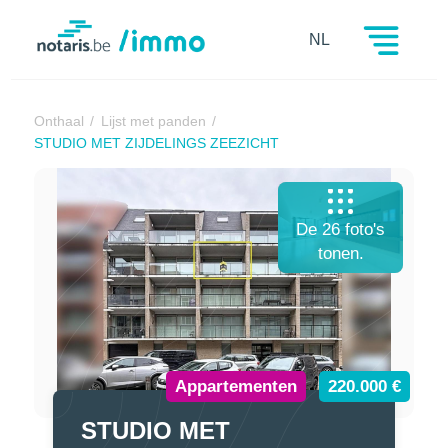
Notaris.be
NL
Onthaal
Lijst met panden
STUDIO MET ZIJDELINGS ZEEZICHT
De 26 foto's
tonen.
Appartementen
220.000 €
STUDIO MET