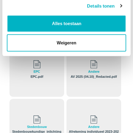
gebruikt in het
Details tonen
register met plannen
Alles toestaan
Documenten en bijlagen
Weigeren
EPC
Andere
EPC.pdf
AV 2025 (04.10)_Redacted.pdf
Stedenbouw
Andere
Stedenbouwkundige_inlichting
Afrekening individueel 2023-202