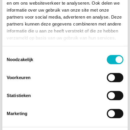
en om ons websiteverkeer te analyseren. Ook delen we
Energiegegevens
informatie over uw gebruik van onze site met onze
2
Energiescore
72 kWh/m
partners voor social media, adverteren en analyse. Deze
(kengetal) van het
partners kunnen deze gegevens combineren met andere
informatie die u aan ze heeft verstrekt of die ze hebben
EPC
verzameld op basis van uw gebruik van hun services.
RF-Energie label
A
Unieke code van het
20260302-0003814114-
Toestemmingsselectie
EPC-certificaat
RES-1
Noodzakelijk
Stedelijke informatie
Voorkeuren
Stedenbouwkundige vergunning
Statistieken
De meest recente
Woongebied
stedelijke
Marketing
bestemming van het
pand met de
benamingen