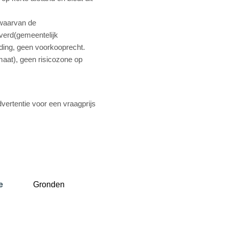
 waarvan de
verd(gemeentelijk
ing, geen voorkooprecht.
maat), geen risicozone op
vertentie voor een vraagprijs
e
Gronden