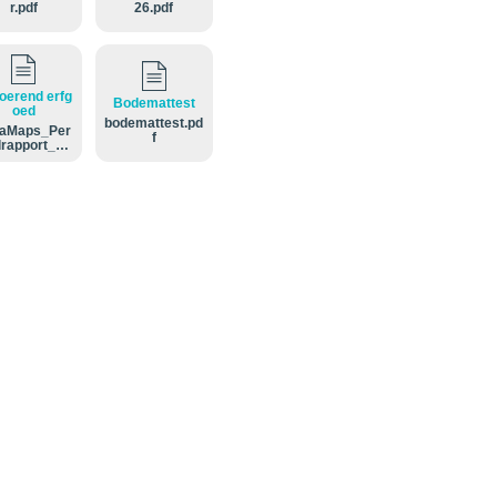
r.pdf
26.pdf
oerend erfg
Bodemattest
oed
bodemattest.pd
aMaps_Per
f
lrapport_On
rend_Erfgoe
4094B0645
0Y002.pdf