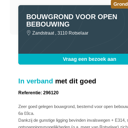
Grond
BOUWGROND VOOR OPEN
BEBOUWING
Zandstraat , 3110 Rotselaar
Vraag een bezoek aan
In verband
met dit goed
Referentie: 296120
Zeer goed gelegen bouwgrond, bestemd voor open bebouwi
6a 03ca.
Dankzij de gunstige ligging bevinden invalswegen + E314, 
ontspanningsmogelijkheden (o.a. meer van Rotselaar) zich o