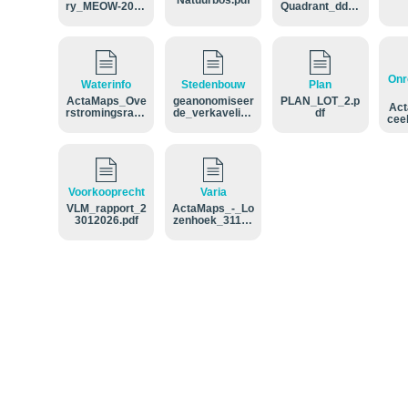
Natuurbos.pdf
ry_MEOW-2026
Quadrant_dd_2
-DD-00506912.
0032026__PV-l
pdf
oten-2-3_1.pdf
Onr
Waterinfo
Stedenbouw
Plan
ActaMaps_Ove
geanonomiseer
PLAN_LOT_2.p
Act
rstromingsrapp
de_verkaveling
df
cee
ort_24094B064
sverg_.pdf
roe
500Y002.pdf
d_2
0
Voorkooprecht
Varia
VLM_rapport_2
ActaMaps_-_Lo
3012026.pdf
zenhoek_3110_
Rotselaar_2409
4B064500Y002.
pdf