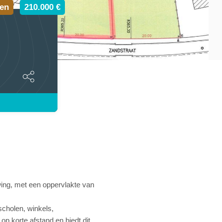
en
210.000 €
ng, met een oppervlakte van
scholen, winkels,
p korte afstand en biedt dit